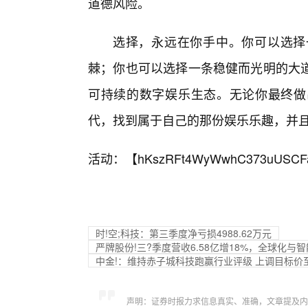
道德风险。
选择，永远在你手中。你可以选择
棘；你也可以选择一条稳健而光明的大
可持续的数字娱乐生态。无论你最终做
代，找到属于自己的那份娱乐乐趣，并
活动：【
hKszRFt4WyWwhC373uUSCF
时!空;科技：第三季度净亏损4988.62万元
严牌股份!三?季度营收6.58亿增18%，全球化
中金!：维持赤子城科技跑赢行业评级 上调目标价至
声明：证券时报力求信息真实、准确，文章提及内