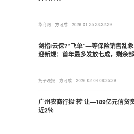
华商网
方可成
2026-01-25 23:32:29
剑指i云保?“飞单”—等保险销售乱
迎新规：首年最多发放七成，剩余部
扬子晚报
方可成
2026-02-04 08:35:29
广州农商行拟‘转’让—189亿元信
近2％