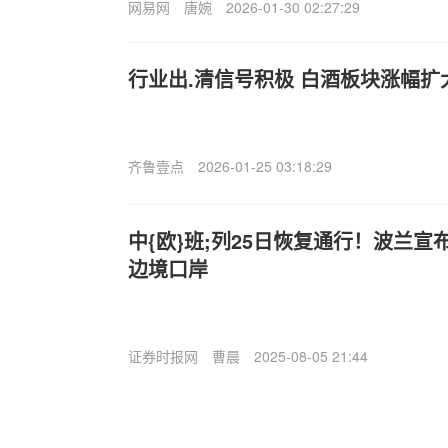
网易网
唐婉
2026-01-30 02:27:29
行业出.清信号积极 白酒板块涨幅扩
齐鲁壹点
2026-01-25 03:18:29
中{欧}班;列25日恢复通行！波兰
边境口岸
证券时报网
曹晨
2025-08-05 21:44