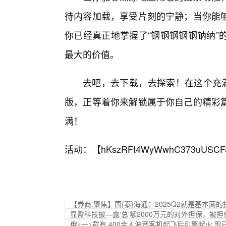
待内容加载，享受片刻的宁静；当你能
你已经真正地掌握了“钢钢钢钢钢钠纳”
最大的价值。
去吧，去下载，去探索！在这个充满
版，正等着你来解锁属于你自己的精彩
满！
活动：【
hKszRFt4WyWwhC373uUSCF
【券商.聚焦】国{泰}海通：2025Q2就是基本面
显盈科技披—露‘总’额2000万元的对外担保，
俄<一>载有.400余人波音客机起飞后引擎起火 现